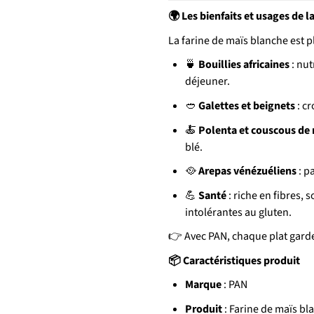
Les bienfaits et usages de 
🌍
La farine de maïs blanche est p
Bouillies africaines
: nut
🍵
déjeuner.
Galettes et beignets
: cr
🥙
Polenta et couscous de
🍝
blé.
Arepas vénézuéliens
: p
🥘
Santé
: riche en fibres,
💪
intolérantes au gluten.
Avec PAN, chaque plat garde 
👉
Caractéristiques produit
📦
Marque
: PAN
Produit
: Farine de maïs bl