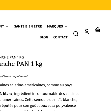
NT
SANTE BIEN ETRE
MARQUES
Connexion
Votre
BLOG
CONTACT
panier
NCHE PAN 1 KG
lanche PAN 1 kg
 à l'étape de paiement.
icaines et latino-américaines, comme au pays
ïs blanc
, ingrédient incontournable des cuisines
ino-américaines. Cette semoule de maïs blanche,
t réputée pour son goût doux et sa polyvalence