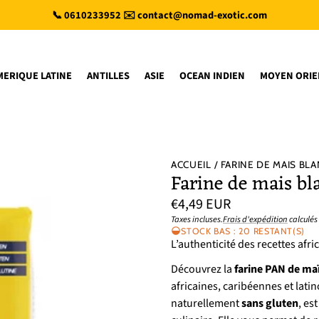
📞 0610233952 ✉️ contact@nomad-exotic.com
MERIQUE LATINE
ANTILLES
ASIE
OCEAN INDIEN
MOYEN ORIE
ACCUEIL
FARINE DE MAIS BLA
Farine de mais b
Prix
€4,49 EUR
habituel
Taxes incluses.
Frais d'expédition
calculés
Prix
/
STOCK BAS : 20 RESTANT(S)
unitaire
par
L’authenticité des recettes afr
Découvrez la
farine PAN de ma
africaines, caribéennes et lat
naturellement
sans gluten
, es