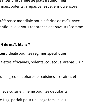
éaliser une variété de plats traditionnels :
de maïs, polenta, arepas vénézuéliens ou encore
référence mondiale pour la farine de maïs. Avec
thentique, elle vous rapproche des saveurs “comme
AN de maïs blanc ?
ten
: idéale pour les régimes spécifiques.
 galettes africaines, polenta, couscous, arepas… un
 un ingrédient phare des cuisines africaines et
ller et à cuisiner, même pour les débutants.
de 1 kg, parfait pour un usage familial ou