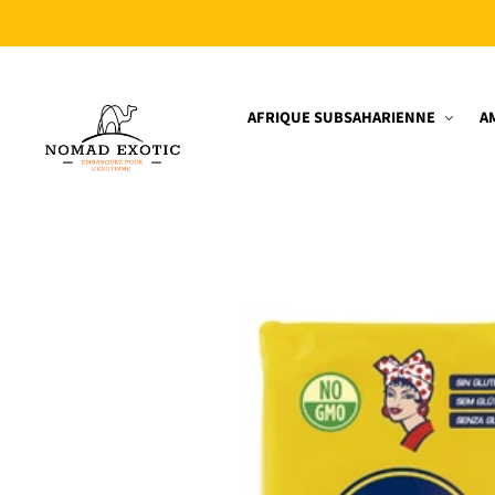
et
passer
au
contenu
Nomad
Exotic
AFRIQUE SUBSAHARIENNE
A
Passer aux
nformations
produits