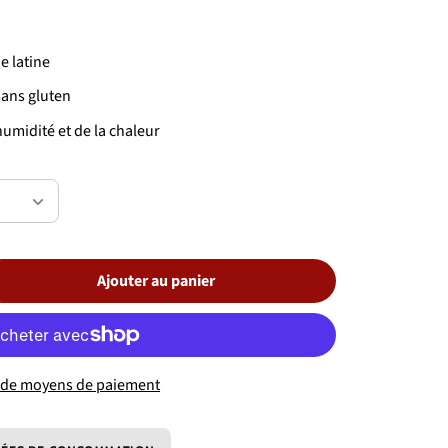
e latine
sans gluten
l’humidité et de la chaleur
Ajouter au panier
ter
Épuisé
é
 de moyens de paiement
e