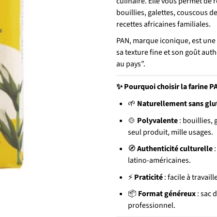
culinaire. Elle vous permet de r
bouillies, galettes, couscous 
recettes africaines familiales.
PAN, marque iconique, est une 
sa texture fine et son goût au
au pays”.
Pourquoi choisir la farine P
✨
Naturellement sans glu
🌱
Polyvalente
: bouillies,
🍲
seul produit, mille usages.
Authenticité culturelle
:
🧭
latino-américaines.
Praticité
: facile à travai
⚡
Format généreux
: sac 
📦
professionnel.