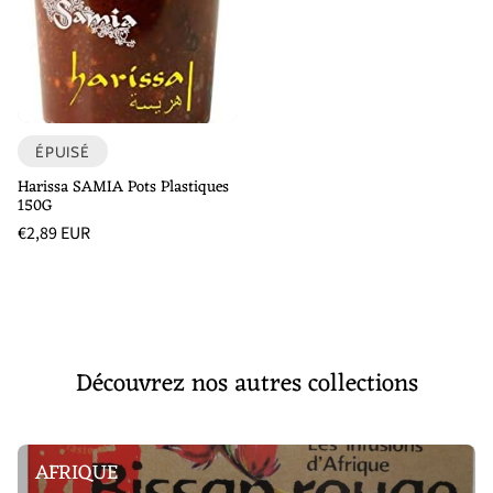
ÉPUISÉ
Harissa SAMIA Pots Plastiques
150G
Prix
€2,89 EUR
habituel
Prix
/
unitaire
par
Découvrez nos autres collections
AFRIQUE