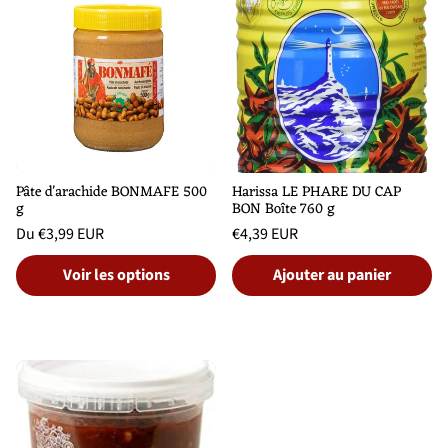
Pâte d'arachide BONMAFE 500
Harissa LE PHARE DU CAP
g
BON Boîte 760 g
Prix
Prix
Du €3,99 EUR
€4,39 EUR
habituel
habituel
Prix
Prix
/
/
unitaire
par
unitaire
par
Voir les options
Ajouter au panier