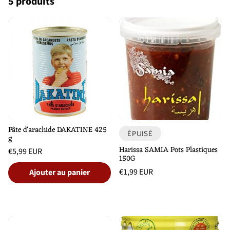
5 produits
o
n
:
Pâte d'arachide DAKATINE 425
ÉPUISÉ
g
Harissa SAMIA Pots Plastiques
Prix
€5,99 EUR
150G
habituel
Prix
/
Prix
€1,99 EUR
unitaire
par
Ajouter au panier
habituel
Prix
/
unitaire
par