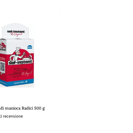
i
o
n
e
:
Aggiungi al cestino
 di manioca Radici 500 g
1 recensione