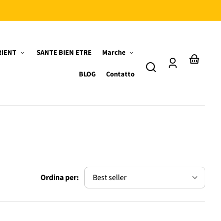
RIENT
SANTE BIEN ETRE
Marche
Accedi
Il
BLOG
Contatto
tuo
cestino
Ordina per: