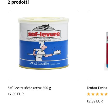
2 prodotti
Aggiungi al cestino
Saf Levure sèche active 500 g
Foufou Farina
Prezzo
€7,89 EUR
di
Prezzo
/
Prezzo
€2,89 EUR
listino
unitario
per
di
Prezzo
/