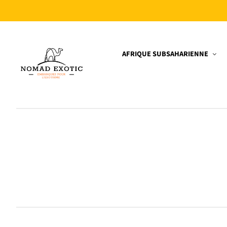
Vai
irettamente
i contenuti
Nomad
Exotic
AFRIQUE SUBSAHARIENNE